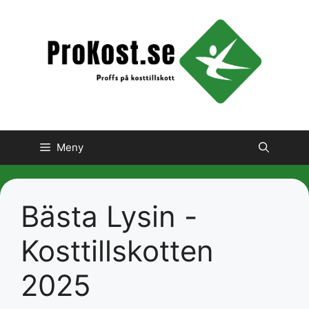
Hoppa
till
innehåll
Meny
Bästa Lysin -
Kosttillskotten
2025