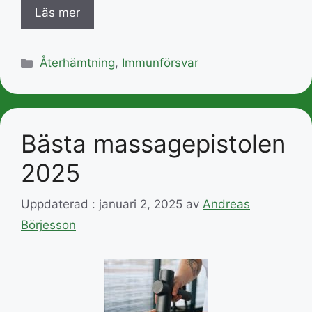
Läs mer
Kategorier
Återhämtning
,
Immunförsvar
Bästa massagepistolen
2025
Uppdaterad : januari 2, 2025
av
Andreas
Börjesson