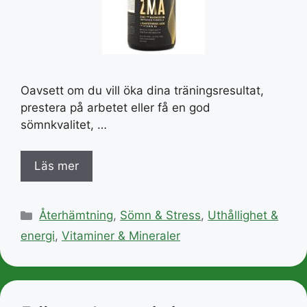
Oavsett om du vill öka dina träningsresultat,
prestera på arbetet eller få en god
sömnkvalitet, …
Läs mer
Kategorier
Återhämtning
,
Sömn & Stress
,
Uthållighet &
energi
,
Vitaminer & Mineraler