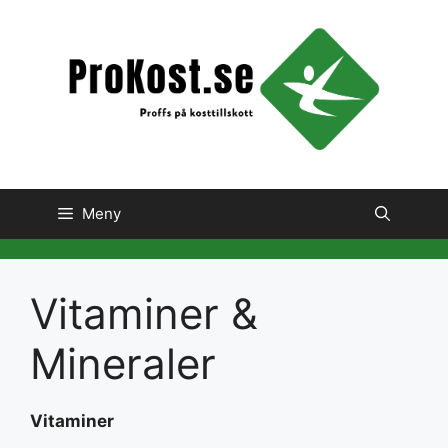
Hoppa
till
innehåll
Meny
Vitaminer &
Mineraler
Vitaminer