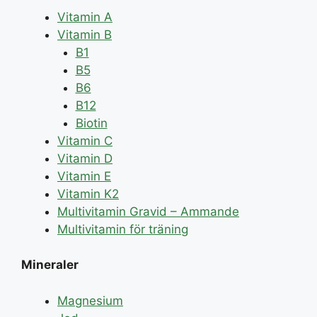
Vitamin A
Vitamin B
B1
B5
B6
B12
Biotin
Vitamin C
Vitamin D
Vitamin E
Vitamin K2
Multivitamin Gravid – Ammande
Multivitamin för träning
Mineraler
Magnesium