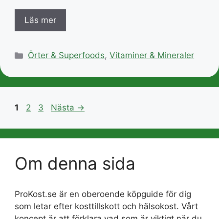
Läs mer
Kategorier
Örter & Superfoods
,
Vitaminer & Mineraler
Sida
Sida
Sida
1
2
3
Nästa
→
Om denna sida
ProKost.se är en oberoende köpguide för dig
som letar efter kosttillskott och hälsokost. Vårt
koncept är att förklara vad som är viktigt när du